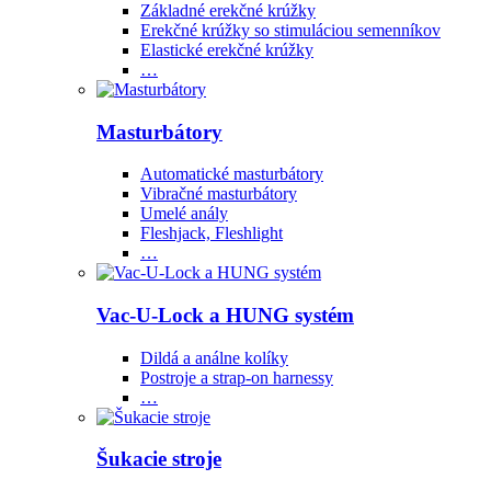
Základné erekčné krúžky
Erekčné krúžky so stimuláciou semenníkov
Elastické erekčné krúžky
…
Masturbátory
Automatické masturbátory
Vibračné masturbátory
Umelé anály
Fleshjack, Fleshlight
…
Vac-U-Lock a HUNG systém
Dildá a análne kolíky
Postroje a strap-on harnessy
…
Šukacie stroje