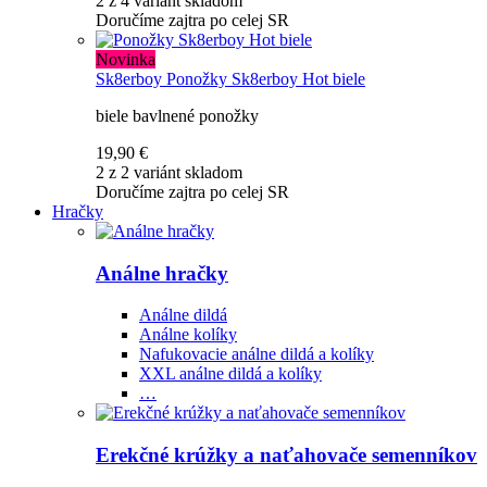
2 z 4 variánt skladom
Doručíme zajtra po celej SR
Novinka
Sk8erboy
Ponožky Sk8erboy Hot biele
biele bavlnené ponožky
19,90 €
2 z 2 variánt skladom
Doručíme zajtra po celej SR
Hračky
Análne hračky
Análne dildá
Análne kolíky
Nafukovacie análne dildá a kolíky
XXL análne dildá a kolíky
…
Erekčné krúžky a naťahovače semenníkov