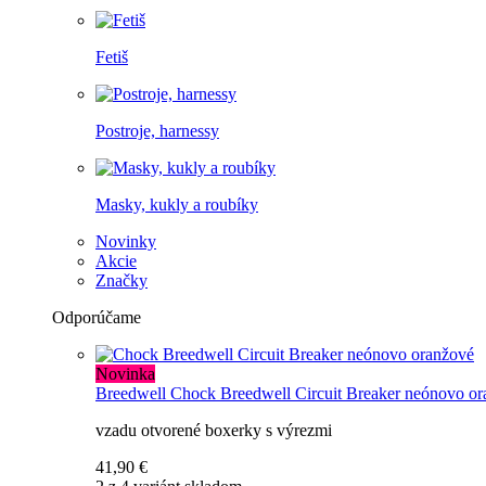
Fetiš
Postroje, harnessy
Masky, kukly a roubíky
Novinky
Akcie
Značky
Odporúčame
Novinka
Breedwell
Chock Breedwell Circuit Breaker neónovo o
vzadu otvorené boxerky s výrezmi
41,90 €